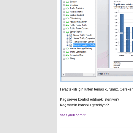
Fiyat teklifi için lütfen temas kurunuz. Gereken 
Kaç server kontrol edilmek isteniyor?
Kaç Admin konsolu gerekiyor?
satis@eti.com.tr