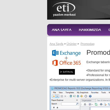
Ana Sayfa
>
Ürünler
>
Promodag
Promod
Exchange tabanlı 
•Standard for sin
SATIN AL
•Professional for
•Enterprise for multi-server organizations. In 