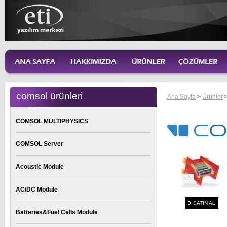
comsol ürünleri
Ana Sayfa
>
Ürünler
COMSOL MULTIPHYSICS
COMSOL Server
Acoustic Module
AC/DC Module
SATIN AL
Batteries&Fuel Cells Module