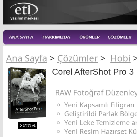
Ana Sayfa
>
Çözümler
>
Hobi
Corel AfterShot Pro 3
RAW Fotoğraf Düzenley
Yeni Kapsamlı Filigran
Geliştirildi Parlak Böl
Yeni Leke Temizleme ar
SATIN AL
Yeni Resim Hazırset K