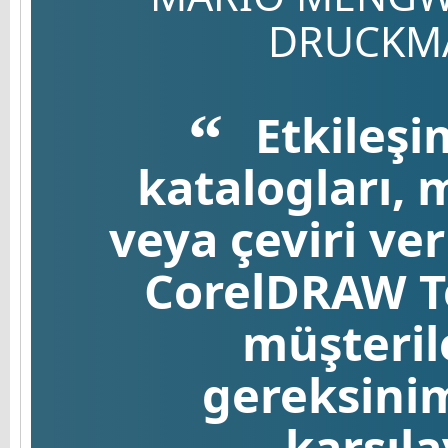
DRUCKM
Etkileşi
katalogları, 
veya çeviri ver
CorelDRAW Te
müşteril
gereksinim
karşıla