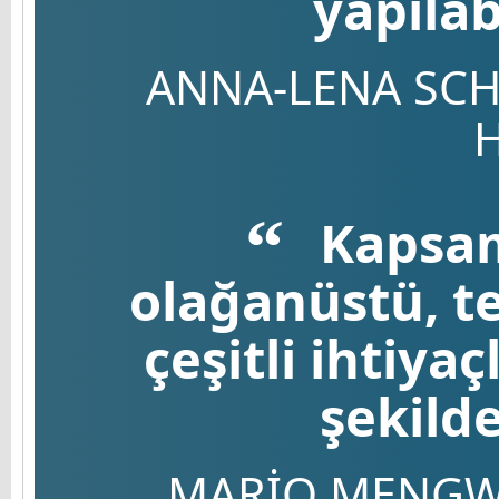
yapıla
ANNA-LENA SCH
Kapsaml
olağanüstü, te
çeşitli ihtiy
şekild
MARIO MENGW