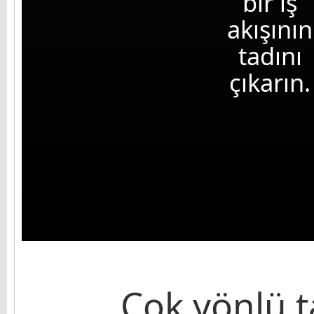
bir iş
akışının
tadını
çıkarın.
Çok yönlü t