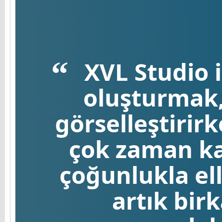
XVL Studio i
oluşturmak, 
görselleştirir
çok zaman ka
çoğunlukla ell
artık birk