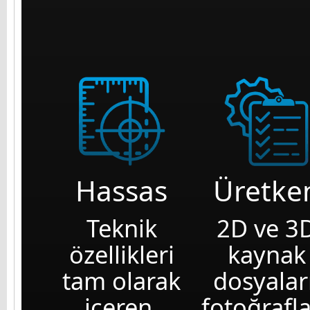
Hassas
Üretke
Teknik
2D ve 3
özellikleri
kaynak
tam olarak
dosyaları
içeren,
fotoğrafla