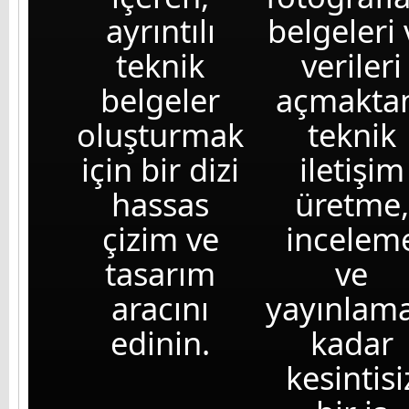
ayrıntılı
belgeleri 
teknik
verileri
belgeler
açmakta
oluşturmak
teknik
için bir dizi
iletişim
hassas
üretme,
çizim ve
incelem
tasarım
ve
aracını
yayınlam
edinin.
kadar
kesintisi