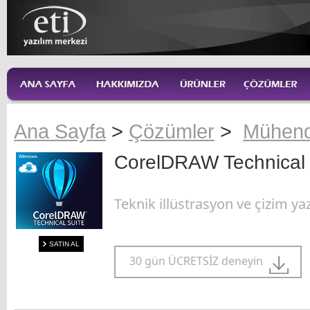
Ana Sayfa
>
Çözümler
>
Mühendi
CorelDRAW Technical 
Teknik illüstrasyon ve çizim yaz
SATIN AL
30 gün ÜCRETSİZ deneyin