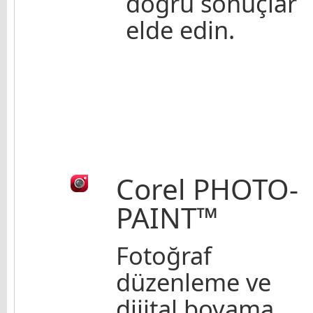
doğru sonuçlar
elde edin.
Corel PHOTO-
PAINT™
Fotoğraf
düzenleme ve
dijital boyama