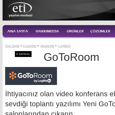
Ana Sayfa
>
Çözümler
>
Akademik
>
LogMeIn
GoToRoom
SATIN AL
İhtiyacınız olan video konferans e
sevdiği toplantı yazılımı Yeni Go
salonlarından çıkarın.