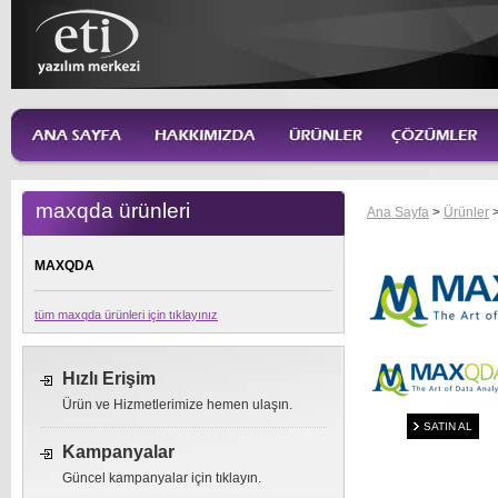
maxqda ürünleri
Ana Sayfa
>
Ürünler
MAXQDA
tüm maxqda ürünleri için tıklayınız
Hızlı Erişim
Ürün ve Hizmetlerimize hemen ulaşın.
SATIN AL
Kampanyalar
Güncel kampanyalar için tıklayın.