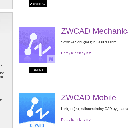
SATIN AL
ZWCAD Mechanica
Sofistike Sonuçlar için Basit tasarım
Detay için tıklayınız
ak
SATIN AL
lar
ir.
ZWCAD Mobile
e-
Hızlı, doğru, kullanımı kolay CAD uygulama
Detay için tıklayınız