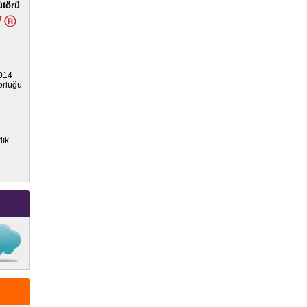
ütörü
2014
törlüğü
ık.