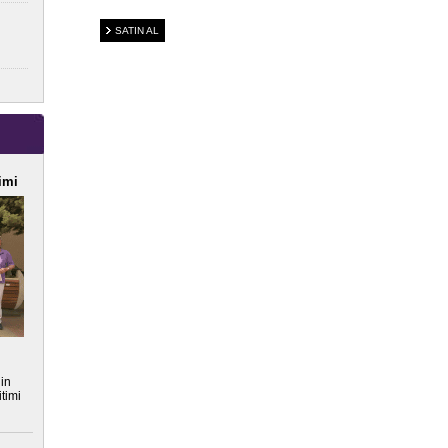
SATIN AL
imi
nin
timi