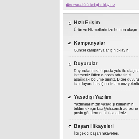
tüm zwcad ürünleri için tıklayınız
Hızlı Erişim
Ürün ve Hizmetlerimize hemen ulaşın.
Kampanyalar
Güncel kampanyalar için tıklayın.
Duyurular
Duyurularımıza e-posta yolu ile ulaşm
isterseniz lütfen e-posta adresinizi
aşağıdaki bölüme giriniz. Diğer duyuru
için duyuru başlığına tıklamanız yeterlid
Yasadışı Yazılım
Yazılımlarımızın yasadışı kullanımını
bildirmek için
bsa@eti.com.tr
adresine 
posta göndermenizi rica ederiz.
Başarı Hikayeleri
İlgi çekici başarı hikayeleri.