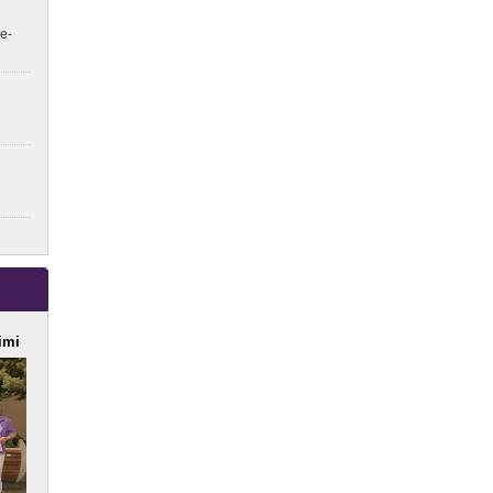
e-
imi