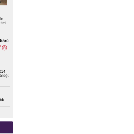
nin
timi
ütörü
2014
törlüğü
ık.