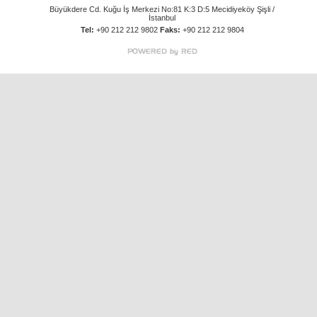
Büyükdere Cd. Kuğu İş Merkezi No:81 K:3 D:5 Mecidiyeköy Şişli /
İstanbul
Tel:
+90 212 212 9802
Faks:
+90 212 212 9804