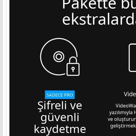
Pakette b
ekstralard
Vid
SADECE PRO
Şifreli ve
VideoWa
güvenli
yazılımıyla
ve oluşturun
kaydetme
geliştirmek 