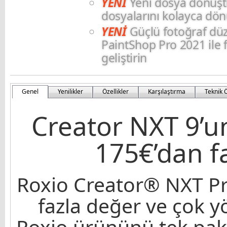
YENİ
Yeni dosya dönüş
dosyalarını kolayca dö
YENİ
Güçlü fotoğraf düz
PaintShop Pro 2021 ile f
geliştirin
Genel
Yenilikler
Özellikler
Karşılaştırma
Teknik Ö
Creator NXT 9’u
175€’dan f
Roxio Creator® NXT P
fazla değer ve çok yö
Roxio ürününü tek pake