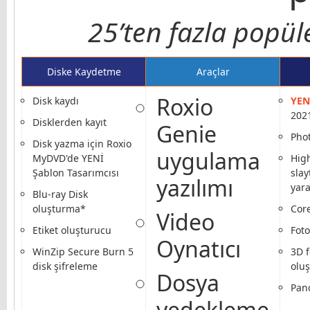
25’ten fazla popül
Diske Kaydetme
Araçlar
Roxio
Disk kaydı
YEN
202
Disklerden kayıt
Genie
Pho
Disk yazma için Roxio
uygulama
MyDVD'de YENİ
High
Şablon Tasarımcısı
slay
yazılımı
yara
Blu-ray Disk
oluşturma*
Core
Video
Etiket oluşturucu
Foto
Oynatıcı
WinZip Secure Burn 5
3D f
disk şifreleme
olu
Dosya
Pan
yedekleme