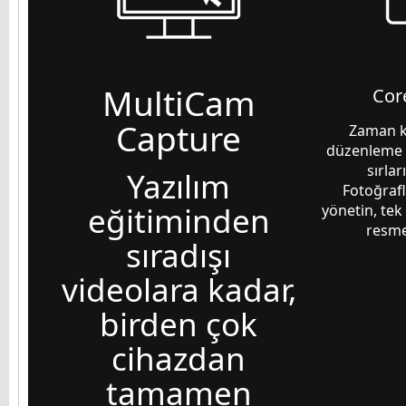
MultiCam
Core
Capture
Zaman k
düzenleme a
sırlar
Yazılım
Fotoğrafl
eğitiminden
yönetin, tek
resme
sıradışı
videolara kadar,
birden çok
cihazdan
tamamen