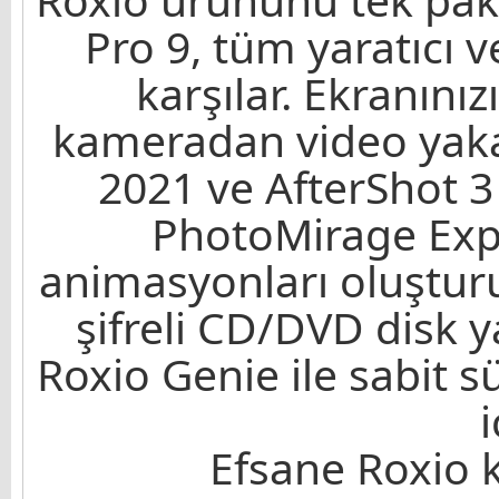
Pro 9, tüm yaratıcı ve
karşılar. Ekranınız
kameradan video yaka
2021 ve AfterShot 3 i
PhotoMirage Expr
animasyonları oluşturu
şifreli CD/DVD disk y
Roxio Genie ile sabit 
i
Efsane Roxio 