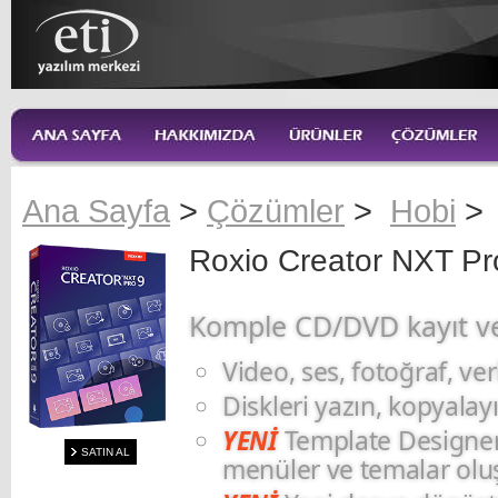
Ana Sayfa
>
Çözümler
>
Hobi
>
Roxio Creator NXT Pr
Komple CD/DVD kayıt v
Video, ses, fotoğraf, ve
Diskleri yazın, kopyalayı
YENİ
Template Designer il
SATIN AL
menüler ve temalar olu