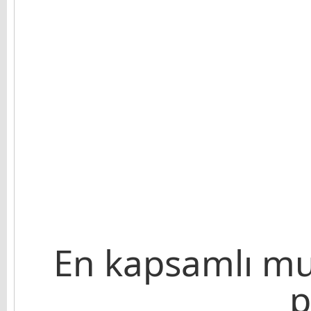
En kapsamlı mul
p