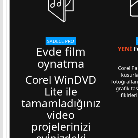
SADECE PRO
Evde film
YENİ
Fo
oynatma
Corel Pa
kusurla
Corel WinDVD
fotoğrafların
Lite ile
grafik ta
fikirler
tamamladığınız
video
projelerinizi