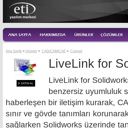
Ana Sayfa
>
Ürünler
>
CAD/CAM/CAE
>
Comsol
LiveLink for S
LiveLink for Solidwo
SATIN AL
benzersiz uyumluluk s
haberleşen bir iletişim kurarak, C
sınır ve gövde tanımları korunar
sağlarken Solidworks üzerinde tan