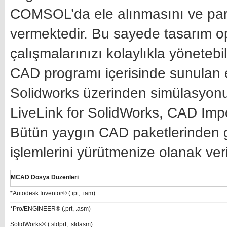
COMSOL’da ele alınmasını ve para
vermektedir. Bu sayede tasarım o
çalışmalarınızı kolaylıkla yöneteb
CAD programı içerisinde sunulan
Solidworks üzerinden simülasyonun
LiveLink for SolidWorks, CAD Imp
Bütün yaygın CAD paketlerinden ge
işlemlerini yürütmenize olanak veri
MCAD Dosya Düzenleri
*Autodesk Inventor® (.ipt, .iam)
*Pro/ENGINEER® (.prt, .asm)
SolidWorks® (.sldprt, .sldasm)