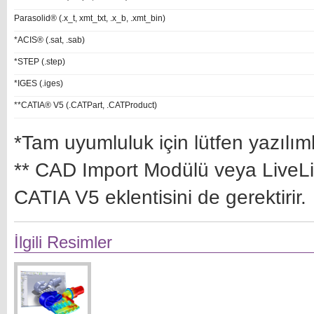
Parasolid® (.x_t, xmt_txt, .x_b, .xmt_bin)
*ACIS® (.sat, .sab)
*STEP (.step)
*IGES (.iges)
**CATIA® V5 (.CATPart, .CATProduct)
*Tam uyumluluk için lütfen yazılım
** CAD Import Modülü veya LiveLink 
CATIA V5 eklentisini de gerektirir.
İlgili Resimler