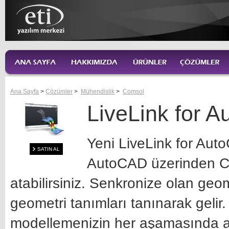
Ana Sayfa
>
Çözümler
>
Mühendislik
>
Comsol
LiveLink for 
Yeni LiveLink for Aut
SATIN AL
AutoCAD üzerinden CO
atabilirsiniz. Senkronize olan ge
geometri tanımları tanınarak gelir.
modellemenizin her aşamasında akt