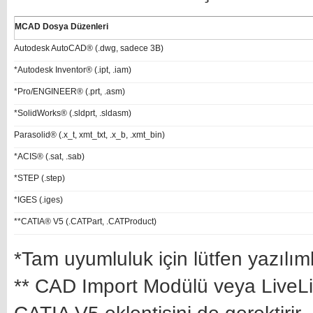
MCAD Dosya Düzenleri
Autodesk AutoCAD® (.dwg, sadece 3B)
*Autodesk Inventor® (.ipt, .iam)
*Pro/ENGINEER® (.prt, .asm)
*SolidWorks® (.sldprt, .sldasm)
Parasolid® (.x_t, xmt_txt, .x_b, .xmt_bin)
*ACIS® (.sat, .sab)
*STEP (.step)
*IGES (.iges)
**CATIA® V5 (.CATPart, .CATProduct)
*Tam uyumluluk için lütfen yazılım
** CAD Import Modülü veya LiveLink 