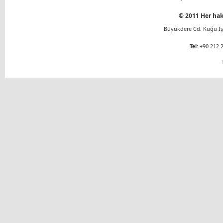
© 2011 Her hakk
Büyükdere Cd. Kuğu İş 
Tel:
+90 212 