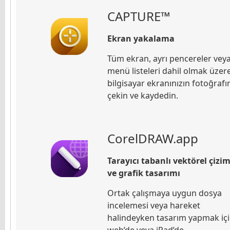
CAPTURE
™
Ekran yakalama
Tüm ekran, ayrı pencereler vey
menü listeleri dahil olmak üzere
bilgisayar ekranınızın fotoğrafı
çekin ve kaydedin.
CorelDRAW.app
Tarayıcı tabanlı vektörel çizi
ve grafik tasarımı
Ortak çalışmaya uygun dosya
incelemesi veya hareket
halindeyken tasarım yapmak iç
web’de veya iPad’de