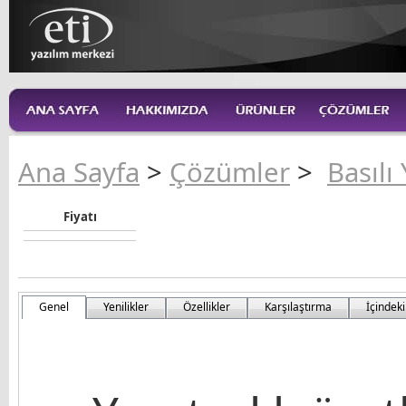
Ana Sayfa
>
Çözümler
>
Basılı 
Fiyatı
Genel
Yenilikler
Özellikler
Karşılaştırma
İçindeki