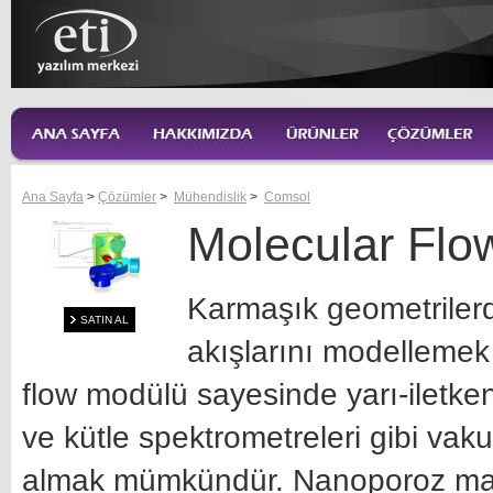
Ana Sayfa
>
Çözümler
>
Mühendislik
>
Comsol
Molecular Flo
Karmaşık geometriler
SATIN AL
akışlarını modellemek 
flow modülü sayesinde yarı-iletken 
ve kütle spektrometreleri gibi vaku
almak mümkündür. Nanoporoz mal