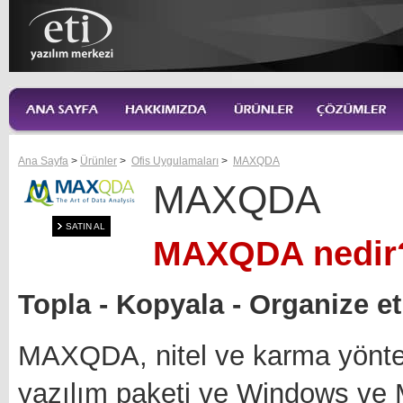
Ana Sayfa
>
Ürünler
>
Ofis Uygulamaları
>
MAXQDA
MAXQDA
SATIN AL
MAXQDA nedir
Topla - Kopyala - Organize et 
MAXQDA, nitel ve karma yöntem 
yazılım paketi ve Windows ve Ma