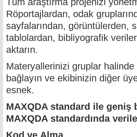
Tüm araştırma projenizi yönet
Röportajlardan, odak grupların
sayfalarından, görüntülerden, 
tablolardan, bibliyografik veril
aktarın.
Materyallerinizi gruplar halinde dü
bağlayın ve ekibinizin diğer üy
esnek.
MAXQDA standard ile geniş bi
MAXQDA standardında veriler
Kod ve Alma