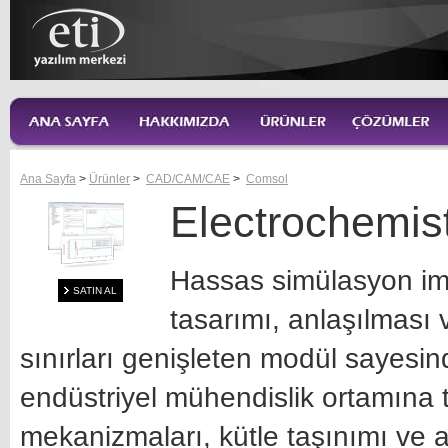
Ana Sayfa
>
Ürünler
>
CAD/CAM/CAE
>
Comsol
Electrochemis
Hassas simülasyon imk
SATIN AL
tasarımı, anlaşılması 
sınırları genişleten modül sayesi
endüstriyel mühendislik ortamına 
mekanizmaları, kütle taşınımı ve a