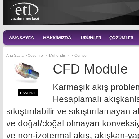
Ana Sayfa
>
Çözümler
>
Mühendislik
>
Comsol
CFD Module
Karmaşık akış proble
SATIN AL
Hesaplamalı akışkanl
sıkıştırılabilir ve sıkıştırılamayan 
ve doğal/doğal olmayan konveksiyon
ve non-izotermal akış, akışkan-ya