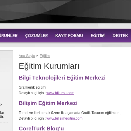
Ana Sayfa
>
Eğitim
Eğitim Kurumları
Bilgi Teknolojileri Eğitim Merkezi
Grafikerlik eğitimi
Detaylı bilgi için :
www.btkursu.com
Bilişim Eğitim Merkezi
ak
lar
Temel ve ileri olmak üzere iki aşamada Grafik Tasarım eğitimleri;
ir.
Detaylı bilgi için :
www.bilisimegitim.com
CorelTurk Blog'u