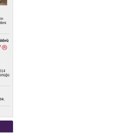
nin
timi
ütörü
2014
törlüğü
ık.