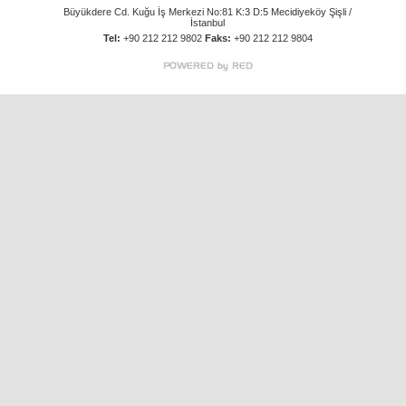
Büyükdere Cd. Kuğu İş Merkezi No:81 K:3 D:5 Mecidiyeköy Şişli /
İstanbul
Tel:
+90 212 212 9802
Faks:
+90 212 212 9804