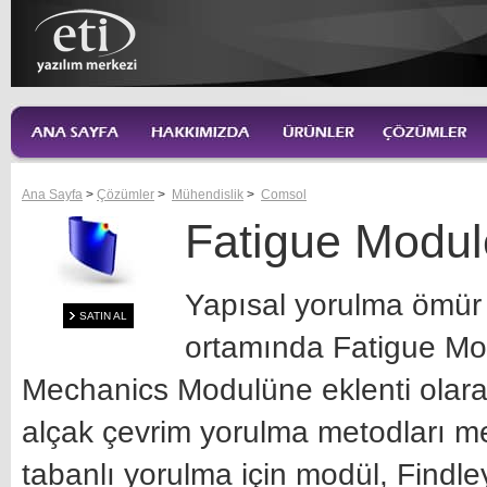
Ana Sayfa
>
Çözümler
>
Mühendislik
>
Comsol
Fatigue Modul
Yapısal yorulma ömür
SATIN AL
ortamında Fatigue Modu
Mechanics Modulüne eklenti olar
alçak çevrim yorulma metodları m
tabanlı yorulma için modül, Findl