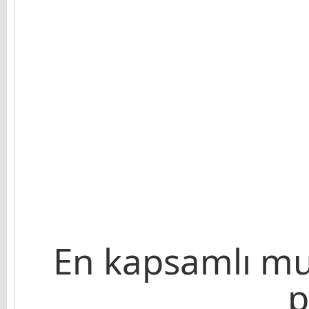
En kapsamlı mul
p