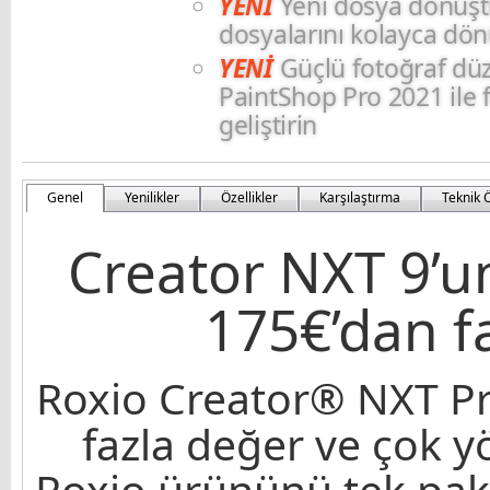
YENİ
Yeni dosya dönüş
dosyalarını kolayca dö
YENİ
Güçlü fotoğraf düz
PaintShop Pro 2021 ile f
geliştirin
Genel
Yenilikler
Özellikler
Karşılaştırma
Teknik Ö
Creator NXT 9’u
175€’dan f
Roxio Creator® NXT P
fazla değer ve çok yö
Roxio ürününü tek pake