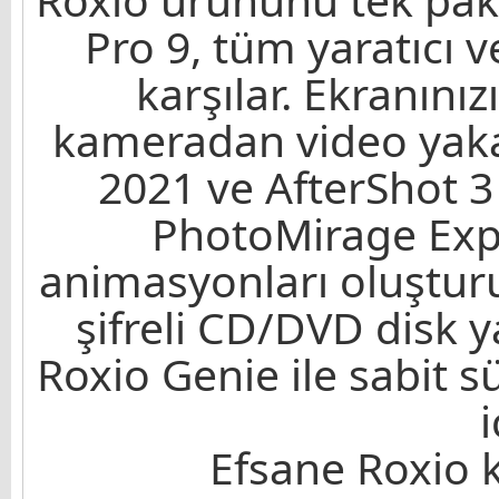
Pro 9, tüm yaratıcı ve
karşılar. Ekranınız
kameradan video yaka
2021 ve AfterShot 3 i
PhotoMirage Expr
animasyonları oluşturu
şifreli CD/DVD disk y
Roxio Genie ile sabit 
i
Efsane Roxio 