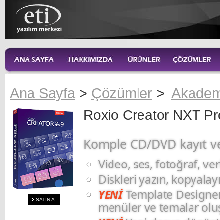
Ana Sayfa
>
Çözümler
>
Akadem
Roxio Creator NXT Pr
Komple CD/DVD kayıt v
Video, ses, fotoğraf, ve
Diskleri yazın, kopyalayı
YENİ
Template Designer il
SATIN AL
menüler ve temalar olu