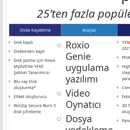
25’ten fazla popül
Diske Kaydetme
Araçlar
Roxio
Disk kaydı
YEN
202
Disklerden kayıt
Genie
Pho
Disk yazma için Roxio
uygulama
MyDVD'de YENİ
High
Şablon Tasarımcısı
slay
yazılımı
yara
Blu-ray Disk
oluşturma*
Core
Video
Etiket oluşturucu
Foto
Oynatıcı
WinZip Secure Burn 5
3D f
disk şifreleme
olu
Dosya
Pan
yedekleme