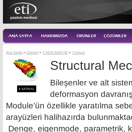
Ana Sayfa
>
Ürünler
>
CAD/CAM/CAE
>
Comsol
Structural Me
Bileşenler ve alt siste
SATIN AL
deformasyon davranışl
Module’ün özellikle yaratılma sebeb
arayüzleri halihazırda bulunmaktad
Denge, eigenmode, parametrik, kua