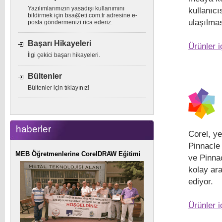
Yazılımlarımızın yasadışı kullanımını
kullanıcı
bildirmek için
bsa@eti.com.tr
adresine e-
ulaşılmas
posta göndermenizi rica ederiz.
Başarı Hikayeleri
Ürünler i
İlgi çekici başarı hikayeleri.
Bültenler
Bültenler için tıklayınız!
haberler
Corel, ye
Pinnacle
MEB Öğretmenlerine CorelDRAW Eğitimi
ve Pinnac
kolay ara
ediyor.
Ürünler i