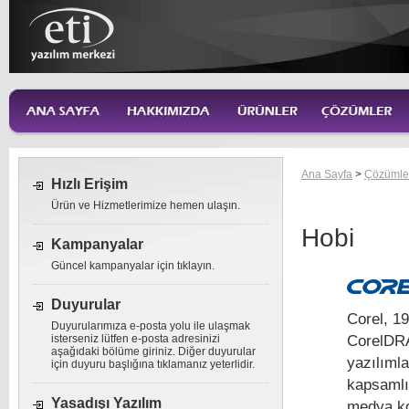
Ana Sayfa
>
Çözümle
Hızlı Erişim
Ürün ve Hizmetlerimize hemen ulaşın.
Hobi
Kampanyalar
Güncel kampanyalar için tıklayın.
Duyurular
Corel, 19
Duyurularımıza e-posta yolu ile ulaşmak
CorelDRA
isterseniz lütfen e-posta adresinizi
aşağıdaki bölüme giriniz. Diğer duyurular
yazılımla
için duyuru başlığına tıklamanız yeterlidir.
kapsamlı 
Yasadışı Yazılım
medya ko