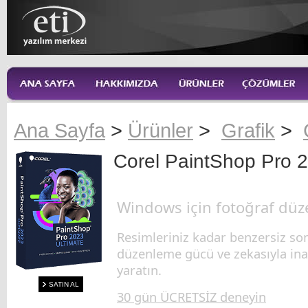
Ana Sayfa
>
Ürünler
>
Grafik
>
Corel PaintShop Pro 2
Windows için fotoğraf düz
Resimleriniz kadar benzersiz son
düzenleme gücü ve zekasıyla ina
yaratın.
SATIN AL
30 gün ÜCRETSİZ deneyin