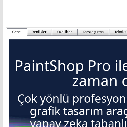
Genel
Yenilikler
Özellikler
Karşılaştırma
Teknik Ö
PaintShop Pro ile
zaman d
Çok yönlü profesyo
grafik tasarım ara
yapay zeka tabanl