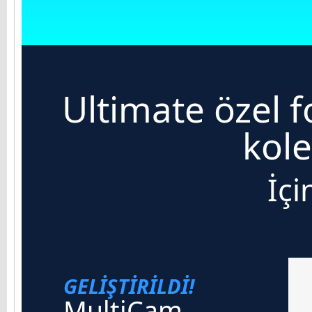
Ultimate özel 
kol
İçi
GELİŞTİRİLDİ!
MultiCam