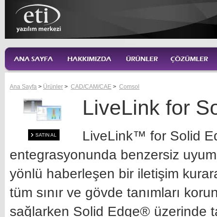
Ana Sayfa
>
Ürünler
>
CAD/CAM/CAE
>
Comsol
LiveLink for S
LiveLink™ for Solid 
SATIN AL
entegrasyonunda benzersiz uyumlu
yönlü haberleşen bir iletişim kura
tüm sınır ve gövde tanımları kor
sağlarken Solid Edge® üzerinde t