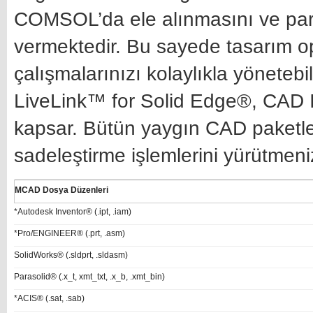
COMSOL’da ele alınmasını ve para
vermektedir. Bu sayede tasarım o
çalışmalarınızı kolaylıkla yönetebi
LiveLink™ for Solid Edge®, CAD 
kapsar. Bütün yaygın CAD paketleri
sadeleştirme işlemlerini yürütmeni
MCAD Dosya Düzenleri
*Autodesk Inventor® (.ipt, .iam)
*Pro/ENGINEER® (.prt, .asm)
SolidWorks® (.sldprt, .sldasm)
Parasolid® (.x_t, xmt_txt, .x_b, .xmt_bin)
*ACIS® (.sat, .sab)