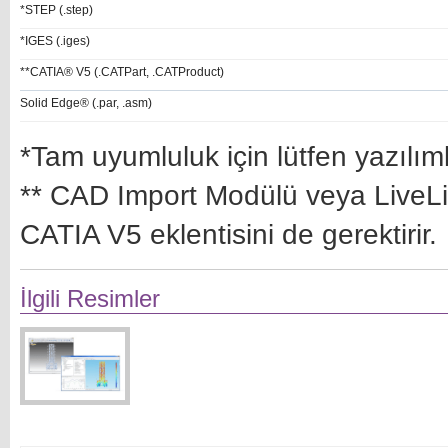
*STEP (.step)
*IGES (.iges)
**CATIA® V5 (.CATPart, .CATProduct)
Solid Edge® (.par, .asm)
*Tam uyumluluk için lütfen yazılım
** CAD Import Modülü veya LiveLink 
CATIA V5 eklentisini de gerektirir.
İlgili Resimler