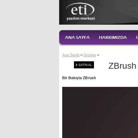
Ana Sayfa
>
Ürünler
>
ZBrush
SATIN AL
Bir Bakışta ZBrush