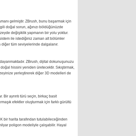
manı gelmiştir. ZBrush, bunu başarmak için
gili doğal sorun, ağınızı böldüğünüzde
eyde değişiklik yapmanın bir yolu yoktur.
istem ile istediğiniz zaman alt bölümler
 diğer tüm seviyelerinde dalgalanır.
ne dayanmaktadır. ZBrush, dijital dokunuşunuzu
oğal hissini yeniden üretecektir. Sıkıştırmak,
zeyinize yerleştirerek diğer 3D modelleri de
 Bir ayrıntı türü seçin, birkaç basit
aşık efektler oluşturmak için farklı gürültü
 bir harita tarafından tutulabileceğinden
ilyar poligon modeliyle çalışabilir. Hayal