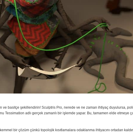
n ve basitçe şekillendirin! Sculptris Pro, nerede ve ne zaman ihtiyaç duyulursa, pol
 bunu Tessimation adlı gerçek zamanlı bir işlemde yapar. Bu, tamamen elde etmeye ç
kemmel bir çözüm çünkü topolojik kısıtlamalara odaklanma ihtiyacını ortadan kaldırı