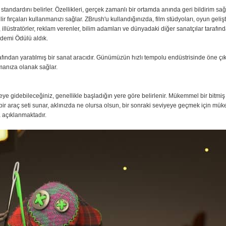
standardını belirler. Özellikleri, gerçek zamanlı bir ortamda anında geri bildirim sağ
r fırçaları kullanmanızı sağlar. ZBrush'u kullandığınızda, film stüdyoları, oyun geliş
rı, illüstratörler, reklam verenler, bilim adamları ve dünyadaki diğer sanatçılar tarafı
ademi Ödülü aldık.
rafından yaratılmış bir sanat aracıdır. Günümüzün hızlı tempolu endüstrisinde öne çı
rmanıza olanak sağlar.
eye gidebileceğiniz, genellikle başladığın yere göre belirlenir. Mükemmel bir bitmiş
 bir araç seti sunar, aklınızda ne olursa olsun, bir sonraki seviyeye geçmek için mü
a açıklanmaktadır.