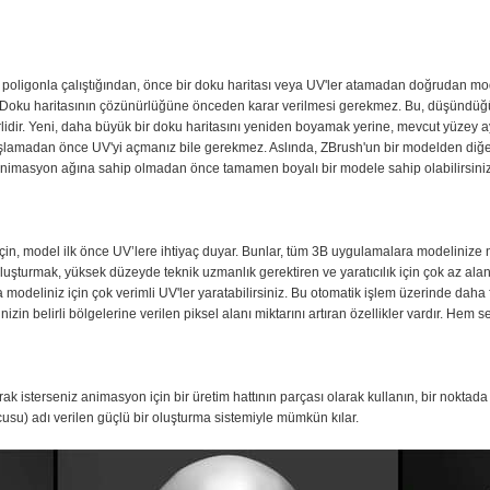
poligonla çalıştığından, önce bir doku haritası veya UV'ler atamadan doğrudan mode
ar. Doku haritasının çözünürlüğüne önceden karar verilmesi gerekmez. Bu, düşündüğ
idir. Yeni, daha büyük bir doku haritasını yeniden boyamak yerine, mevcut yüzey ay
başlamadan önce UV'yi açmanız bile gerekmez. Aslında, ZBrush'un bir modelden diğ
 animasyon ağına sahip olmadan önce tamamen boyalı bir modele sahip olabilirsiniz
için, model ilk önce UV’lere ihtiyaç duyar. Bunlar, tüm 3B uygulamalara modelinize
luşturmak, yüksek düzeyde teknik uzmanlık gerektiren ve yaratıcılık için çok az alan
odeliniz için çok verimli UV'ler yaratabilirsiniz. Bu otomatik işlem üzerinde daha fa
izin belirli bölgelerine verilen piksel alanı miktarını artıran özellikler vardır. Hem 
arak isterseniz animasyon için bir üretim hattının parçası olarak kullanın, bir noktad
su) adı verilen güçlü bir oluşturma sistemiyle mümkün kılar.