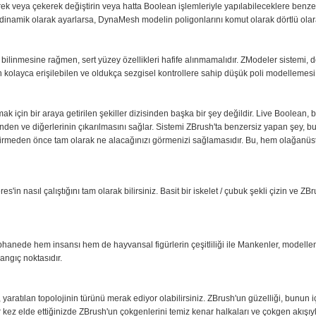
erek veya çekerek değiştirin veya hatta Boolean işlemleriyle yapılabileceklere benzer 
 dinamik olarak ayarlarsa, DynaMesh modelin poligonlarını komut olarak dörtlü olar
 bilinmesine rağmen, sert yüzey özellikleri hafife alınmamalıdır. ZModeler sistemi, 
n kolayca erişilebilen ve oldukça sezgisel kontrollere sahip düşük poli modellemesi i
ak için bir araya getirilen şekiller dizisinden başka bir şey değildir. Live Boolean, bu
inden ve diğerlerinin çıkarılmasını sağlar. Sistemi ZBrush'ta benzersiz yapan şey, 
irmeden önce tam olarak ne alacağınızı görmenizi sağlamasıdır. Bu, hem olağanüst
s'in nasıl çalıştığını tam olarak bilirsiniz. Basit bir iskelet / çubuk şekli çizin ve 
üphanede hem insansı hem de hayvansal figürlerin çeşitliliği ile Mankenler, mode
angıç noktasıdır.
 yaratılan topolojinin türünü merak ediyor olabilirsiniz. ZBrush'un güzelliği, bunun
 kez elde ettiğinizde ZBrush'un çokgenlerini temiz kenar halkaları ve çokgen akışıyl