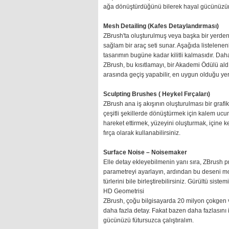
ağa dönüştürdüğünü bilerek hayal gücünüzün s
Mesh Detailing (Kafes Detaylandırması)
ZBrush'ta oluşturulmuş veya başka bir yerde
sağlam bir araç seti sunar. Aşağıda listelen
tasarımın bugüne kadar kilitli kalmasıdır. D
ZBrush, bu kısıtlamayı, bir Akademi Ödülü aldı
arasında geçiş yapabilir, en uygun olduğu yerd
Sculpting Brushes ( Heykel Fırçaları)
ZBrush ana iş akışının oluşturulması bir graf
çeşitli şekillerde dönüştürmek için kalem ucun
hareket ettirmek, yüzeyini oluşturmak, içine 
fırça olarak kullanabilirsiniz.
Surface Noise – Noisemaker
Elle detay ekleyebilmenin yanı sıra, ZBrush pro
parametreyi ayarlayın, ardından bu deseni mod
türlerini bile birleştirebilirsiniz. Gürültü sist
HD Geometrisi
ZBrush, çoğu bilgisayarda 20 milyon çokgen v
daha fazla detay. Fakat bazen daha fazlasını i
gücünüzü fütursuzca çalıştıralım.