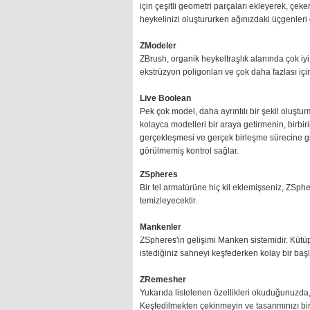
için çeşitli geometri parçaları ekleyerek, çek
heykelinizi oluştururken ağınızdaki üçgenleri
ZModeler
ZBrush, organik heykeltraşlık alanında çok iyi
ekstrüzyon poligonları ve çok daha fazlası içi
Live Boolean
Pek çok model, daha ayrıntılı bir şekil oluşturm
kolayca modelleri bir araya getirmenin, birbir
gerçekleşmesi ve gerçek birleşme sürecine g
görülmemiş kontrol sağlar.
ZSpheres
Bir tel armatürüne hiç kil eklemişseniz, ZSphere
temizleyecektir.
Mankenler
ZSpheres'in gelişimi Manken sistemidir. Küt
istediğiniz sahneyi keşfederken kolay bir başl
ZRemesher
Yukarıda listelenen özellikleri okuduğunuzda,
Keşfedilmekten çekinmeyin ve tasarımınızı bir