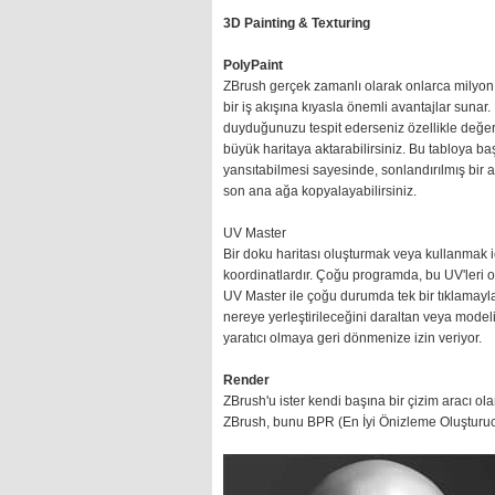
3D Painting & Texturing
PolyPaint
ZBrush gerçek zamanlı olarak onlarca milyon 
bir iş akışına kıyasla önemli avantajlar sun
duyduğunuzu tespit ederseniz özellikle değerl
büyük haritaya aktarabilirsiniz. Bu tabloya 
yansıtabilmesi sayesinde, sonlandırılmış bir
son ana ağa kopyalayabilirsiniz.
UV Master
Bir doku haritası oluşturmak veya kullanmak 
koordinatlardır. Çoğu programda, bu UV'leri o
UV Master ile çoğu durumda tek bir tıklamayla m
nereye yerleştirileceğini daraltan veya modelin
yaratıcı olmaya geri dönmenize izin veriyor.
Render
ZBrush'u ister kendi başına bir çizim aracı ol
ZBrush, bunu BPR (En İyi Önizleme Oluşturucu