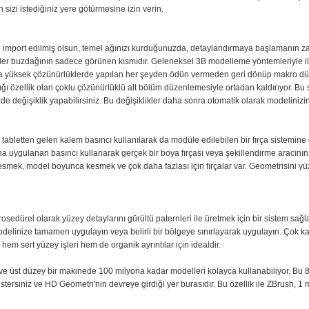
izi istediğiniz yere götürmesine izin verin.
n import edilmiş olsun, temel ağınızı kurduğunuzda, detaylandırmaya başlamanın za
enler buzdağının sadece görünen kısmıdır. Geleneksel 3B modelleme yöntemleriyle il
aha yüksek çözünürlüklerde yapılan her şeyden ödün vermeden geri dönüp makro düz
ğı özellik olan çoklu çözünürlüklü alt bölüm düzenlemesiyle ortadan kaldırıyor. Bu s
e değişiklik yapabilirsiniz. Bu değişiklikler daha sonra otomatik olarak modelinizin
ik tabletten gelen kalem basıncı kullanılarak da modüle edilebilen bir fırça sistemi
a uygulanan basıncı kullanarak gerçek bir boya fırçası veya şekillendirme aracının d
kesmek, model boyunca kesmek ve çok daha fazlası için fırçalar var. Geometrisini yü
sedürel olarak yüzey detaylarını gürültü paternleri ile üretmek için bir sistem sağlar.
elinize tamamen uygulayın veya belirli bir bölgeye sınırlayarak uygulayın. Çok karm
emi hem sert yüzey işleri hem de organik ayrıntılar için idealdir.
e üst düzey bir makinede 100 milyona kadar modelleri kolayca kullanabiliyor. Bu 8K
stersiniz ve HD Geometri'nin devreye girdiği yer burasıdır. Bu özellik ile ZBrush, 1 m