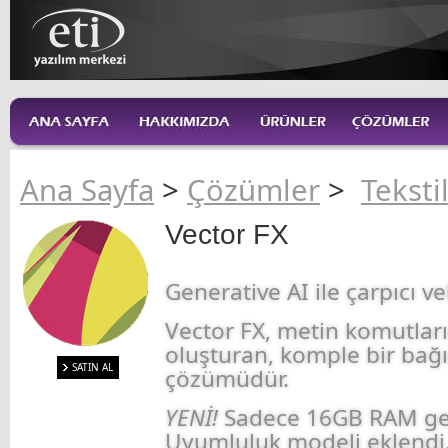
Ana Sayfa
>
Çözümler
>
Teksti
Vector FX
Generative AI ile çarpıcı ve
Vector FX, metin komutları
oluşturan, komple bir bağı
SATIN AL
çözümüdür.
YENİ!
Sadece 16GB RAM ger
Uyumluluk modeli eklendi