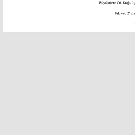
Büyükdere Cd. Kuğu İş 
Tel:
+90 212 