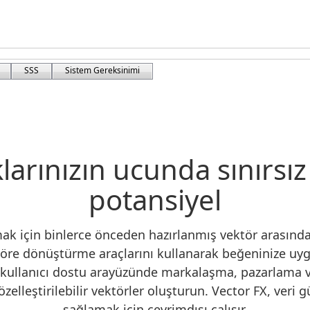
SSS
Sistem Gereksinimi
arınızın ucunda sınırsız 
potansiyel
mak için binlerce önceden hazırlanmış vektör arasınd
töre dönüştürme araçlarını kullanarak beğeninize 
n kullanıcı dostu arayüzünde markalaşma, pazarlama v
zelleştirilebilir vektörler oluşturun. Vector FX, veri gü
sağlamak için çevrimdışı çalışır.