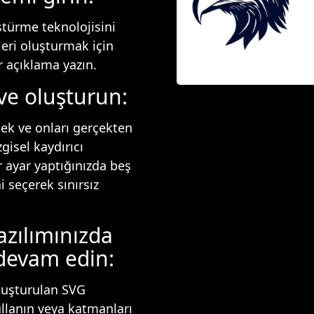
türme teknolojisini
leri oluşturmak için
r açıklama yazın.
 ve oluşturun:
rmek ve onları gerçekten
gisel kaydırıcı
 ayar yaptığınızda beş
i seçerek sınırsız
azılımınızda
devam edin:
luşturulan SVG
ullanın veya katmanları