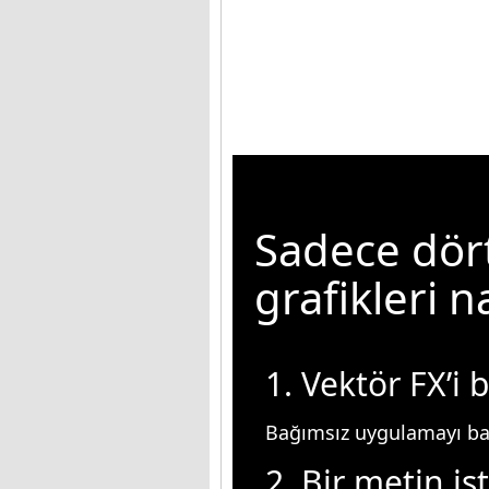
Sadece dört
grafikleri n
1. Vektör FX’i b
Bağımsız uygulamayı baş
2. Bir metin is