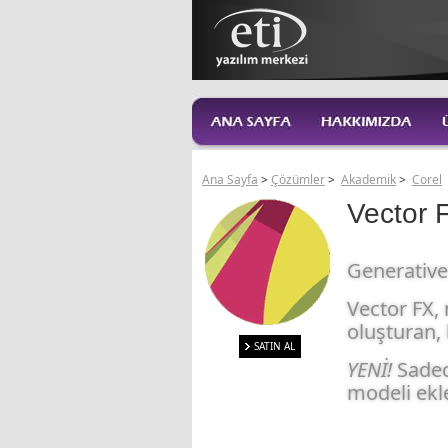
Ana Sayfa
>
Çözümler
>
Akademik
>
Corel
Vector 
Generative 
Vector FX,
oluşturan,
SATIN AL
YENİ!
Sadec
modeli ekl