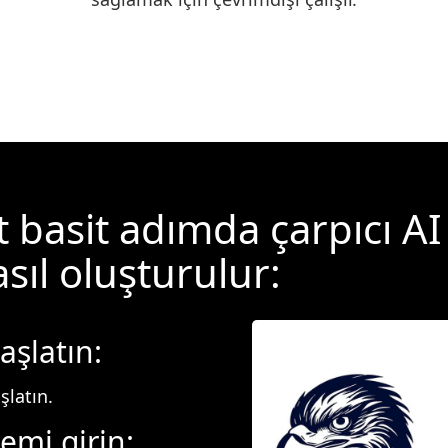
 basit adımda çarpıcı AI
asıl oluşturulur:
aşlatın:
latın.
temi girin: