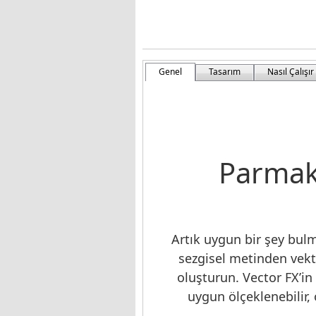
Genel
Tasarım
Nasıl Çalışır
Parmakl
Artık uygun bir şey bul
sezgisel metinden vek
oluşturun. Vector FX’i
uygun ölçeklenebilir, ö