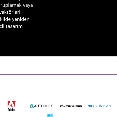
gruplamak veya
vektörleri
ekilde yeniden
cil tasarım