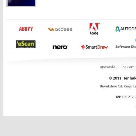
anasayfa
hakkımı
© 2011 Her hakk
Büyükdere Cd. Kuğu İş 
Tel:
+90 212 