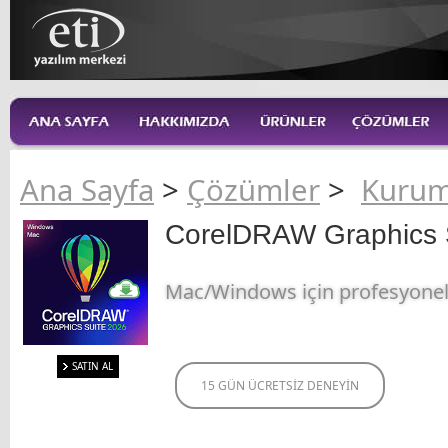
Ana Sayfa
>
Çözümler
>
Kurum
CorelDRAW Graphics 
Mac/Windows için profesyonel g
SATIN AL
15 GÜN ÜCRETSİZ DENEYİN