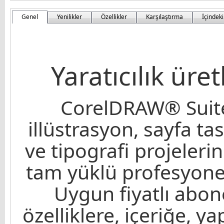
Genel
Yenilikler
Özellikler
Karşılaştırma
İçindeki
Yaratıcılık üre
CorelDRAW® Suite
illüstrasyon, sayfa t
ve tipografi projelerin
tam yüklü profesyonel
Uygun fiyatlı abon
özelliklere, içeriğe, y