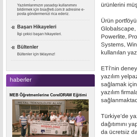
ürünlerini müş
Yazılımlarımızın yasadışı kullanımını
bildirmek için
bsa@eti.com.tr
adresine e-
posta göndermenizi rica ederiz.
Ürün portföy
Başarı Hikayeleri
Globalscape,
İlgi çekici başarı hikayeleri.
Powerlite, P
Systems, Win
Bültenler
kullanılan yaz
Bültenler için tıklayınız!
ETİ’nin deneyi
yazılım yelpa
haberler
sağlamak için
yazılım firmal
MEB Öğretmenlerine CorelDRAW Eğitimi
sağlanmaktad
Türkiye'de yaz
dağıtımını yap
da ücretsiz d