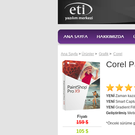
Ana Sayfa
>
Ürünler
>
Grafik
>
Corel
Corel 
YENİ
Zaman kazan
YENİ
Smart Captu
YENİ
Gradient Fill
Geliştirilmiş
Metin
Fiyatı
159 $
*Önceki sürüme 
105 $