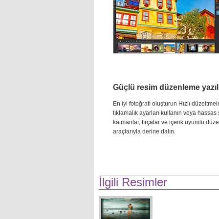
Güçlü resim düzenleme yazıl
En iyi fotoğrafı oluşturun Hızlı düzeltmele
tıklamalık ayarları kullanın veya hassas 
katmanlar, fırçalar ve içerik uyumlu dü
araçlarıyla derine dalın.
İlgili Resimler