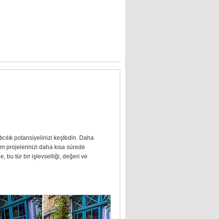
cılık potansiyelinizi keşfedin. Daha
rım projelerinizi daha kısa sürede
 bu tür bir işlevselliği, değeri ve