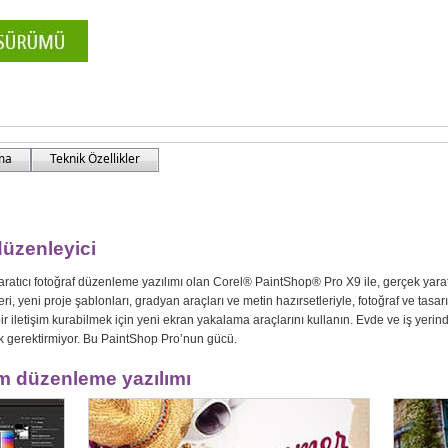
rma
Teknik Özellikler
düzenleyici
ratıcı fotoğraf düzenleme yazılımı olan Corel® PaintShop® Pro X9 ile, gerçek yaratı
leri, yeni proje şablonları, gradyan araçları ve metin hazırsetleriyle, fotoğraf ve tasa
iletişim kurabilmek için yeni ekran yakalama araçlarını kullanın. Evde ve iş yerinde,
k gerektirmiyor. Bu PaintShop Pro’nun gücü.
im düzenleme yazılımı